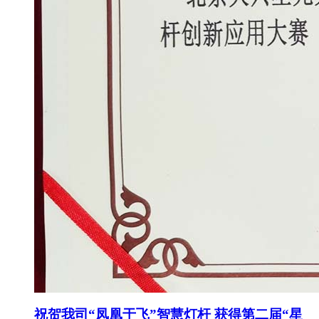
祝贺我司“凤凰于飞”智慧灯杆 获得第二届“星