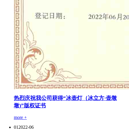
热烈庆祝我公司获得“冰壶灯（冰立方·壶墩
墩)”版权证书
more +
01
2022-06