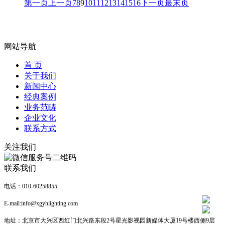
第一页
上一页
7
8
9
10
11
12
13
14
15
16
下一页
最末页
网站导航
首 页
关于我们
新闻中心
经典案例
业务范畴
企业文化
联系方式
关注我们
联系我们
电话：010-60258855
E-mail:info@xgyhlighting.com
地址：北京市大兴区西红门北兴路东段2号星光影视园新媒体大厦19号楼西侧9层